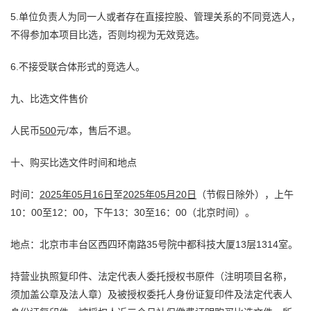
5.单位负责人为同一人或者存在直接控股、管理关系的不同竞选人，
不得参加本项目比选，否则均视为无效竞选。
6.不接受联合体形式的竞选人。
九、比选文件售价
人民币
500
元/本，售后不退。
十、购买比选文件时间和地点
时间：
202
5
年
05月16日
至
202
5
年
05月20日
（节假日除外），上午
10：00至12：00，下午13：30至16：00（北京时间）。
地点：北京市丰台区西四环南路35号院中都科技大厦13层1314室。
持营业执照复印件、法定代表人委托授权书原件（注明项目名称，
须加盖公章及法人章）及被授权委托人身份证复印件及法定代表人