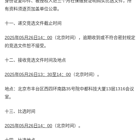
身份证复印件、被授权人近三个月社保缴费证明购买比选文件，所
有资料须逐页加盖单位公章。
十一、递交竞选文件截止时间
202
5
年
05月26日14：00
（北京时间），逾期收到或不符合密封规定
的竞选文件恕不接受。
十二、接收竞选文件时间及地点
202
5
年
05月26日13：30
至
14
：
0
0
（北京时间）。
地点：北京市丰台区西四环南路35号院中都科技大厦13层1316会议
室。
十三、比选时间
202
5
年
05月26日14：00
（北京时间）。