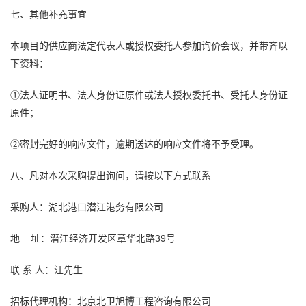
七、其他补充事宜
本项目的供应商法定代表人或授权委托人参加询价会议，并带齐以
下资料：
①法人证明书、法人身份证原件或法人授权委托书、受托人身份证
原件；
②密封完好的响应文件，逾期送达的响应文件将不予受理。
八、凡对本次采购提出询问，请按以下方式联系
采购人：湖北港口潜江港务有限公司
地 址：潜江经济开发区章华北路39号
联 系 人：汪先生
招标代理机构：北京北卫
旭博
工程咨询
有限公司