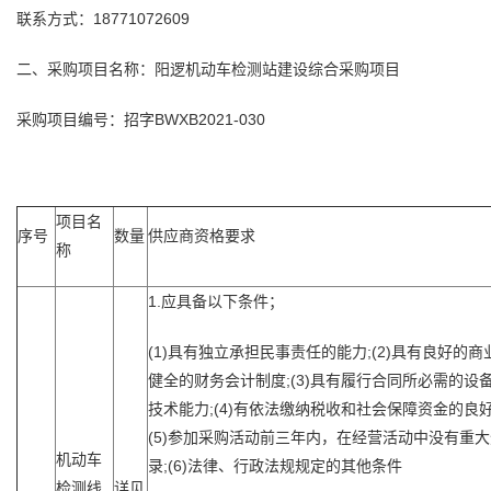
联系方式：18771072609
二、采购项目名称：阳逻机动车检测站建设综合采购项目
采购项目编号：招字BWXB2021-030
项目名
序号
数量
供应商资格要求
称
1.应具备以下条件；
(1)具有独立承担民事责任的能力;
(2)具有良好的
健全的
财务会计制度
;
(3)具有履行合同所必需的设
技术能力;
(4)有依法缴纳税收和
社会保障资金
的良好
(5)参加采购活动前三年内，在经营活动中没有重
机动车
录;
(6)法律、行政法规规定的其他条件
检测线
详见