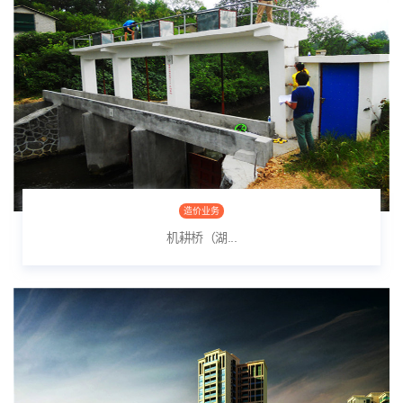
造价业务
机耕桥（湖...