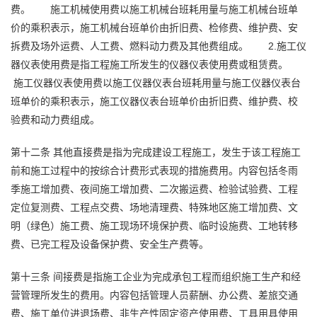
费。
施工机械使用费以施工机械台班耗用量与施工机械台班单
价的乘积表示，施工机械台班单价由折旧费、检修费、维护费、安
拆费及场外运费、人工费、燃料动力费及其他费组成。
2.施工仪
器仪表使用费是指工程施工所发生的仪器仪表使用费或租赁费。
施工仪器仪表使用费以施工仪器仪表台班耗用量与施工仪器仪表台
班单价的乘积表示，施工仪器仪表台班单价由折旧费、维护费、校
验费和动力费组成。
第十二条
其他直接费是指为完成建设工程施工，发生于该工程施工
前和施工过程中的按综合计费形式表现的措施费用。内容包括冬雨
季施工增加费、夜间施工增加费、二次搬运费、检验试验费、工程
定位复测费、工程点交费、场地清理费、特殊地区施工增加费、文
明（绿色）施工费、施工现场环境保护费、临时设施费、工地转移
费、已完工程及设备保护费、安全生产费等。
第十三条
间接费是指施工企业为完成承包工程而组织施工生产和经
营管理所发生的费用。内容包括管理人员薪酬、办公费、差旅交通
费、施工单位进退场费、非生产性固定资产使用费、工具用具使用