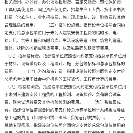
相关费用、办公费、办公场地租用费、差旅交通费、劳动保护费、
工具用具使用费、固定资产使用费、招募生产工人费、技术图书资
料费（含软件）、业务招待费、施工现场津贴、竣工验收费和其他
管理性质的费用。
（五）临时设施费。指建设单位按照合同约
定支付给总承包单位用于未列入建筑安装工程费的临时水、电、
路、讯、气等工程和临时仓库、生活设施等建（构）筑物的建造、
维修、拆除的摊销或租赁费用，以及铁路码头租赁等费用。
（六）招标投标费。指建设单位按照合同约定支付给总承包单位用
于材料、设备采购以及工程设计、施工分包等招标和总承包投标的
费用。
（七）咨询和审计费。指建设单位按照合同约定支付给
总承包单位用于社会中介机构的
工程咨询
、工程审计等的费用。
（八）检验检测费。指建设单位按照合同约定支付给总承包单位用
于未列入建筑安装工程费的工程检测、设备检验、负荷联合试车
费、联合试运转费及其他检验检测的费用。
（九）系统集成
费。指建设单位按照合同约定支付给总承包单位用于系统集成等信
息工程的费用（如网络租赁、BIM、系统运行维护等）。
（十）
其他专项费用。指建设单位按照合同约定支付给总承包单位使用的