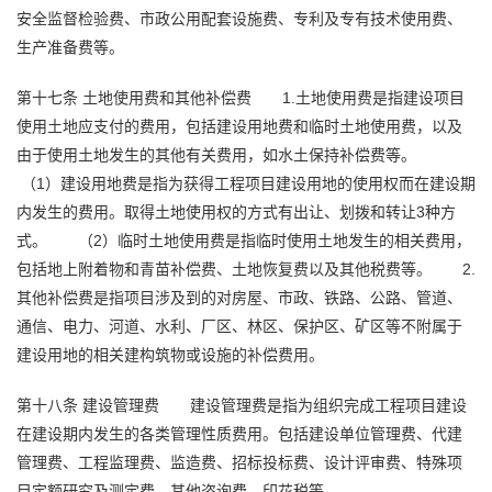
安全监督检验费、市政公用配套设施费、专利及专有技术使用费、
生产准备费等。
第十七条
土地使用费和其他补偿费
1.土地使用费是指建设项目
使用土地应支付的费用，包括建设用地费和临时土地使用费，以及
由于使用土地发生的其他有关费用，如水土保持补偿费等。
（1）建设用地费是指为获得工程项目建设用地的使用权而在建设期
内发生的费用。取得土地使用权的方式有出让、划拨和转让3种方
式。
（2）临时土地使用费是指临时使用土地发生的相关费用，
包括地上附着物和青苗补偿费、土地恢复费以及其他税费等。
2.
其他补偿费是指项目涉及到的对房屋、市政、铁路、公路、管道、
通信、电力、河道、水利、厂区、林区、保护区、矿区等不附属于
建设用地的相关建构筑物或设施的补偿费用。
第十八条
建设管理费
建设管理费是指为组织完成工程项目建设
在建设期内发生的各类管理性质费用。包括建设单位管理费、代建
管理费、
工程监理
费、监造费、招标投标费、设计评审费、特殊项
目定额研究及测定费、其他咨询费、印花税等。