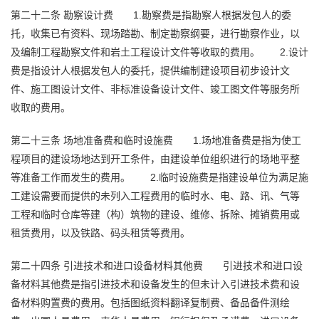
第二十二条
勘察设计费
1.勘察费是指勘察人根据发包人的委
托，收集已有资料、现场踏勘、制定勘察纲要，进行勘察作业，以
及编制工程勘察文件和岩土工程设计文件等收取的费用。
2.设计
费是指设计人根据发包人的委托，提供编制建设项目初步设计文
件、施工图设计文件、非标准设备设计文件、竣工图文件等服务所
收取的费用。
第二十三条
场地准备费和临时设施费
1.场地准备费是指为使工
程项目的建设场地达到开工条件，由建设单位组织进行的场地平整
等准备工作而发生的费用。
2.临时设施费是指建设单位为满足施
工建设需要而提供的未列入工程费用的临时水、电、路、讯、气等
工程和临时仓库等建（构）筑物的建设、维修、拆除、摊销费用或
租赁费用，以及铁路、码头租赁等费用。
第二十四条
引进技术和进口设备材料其他费
引进技术和进口设
备材料其他费是指引进技术和设备发生的但未计入引进技术费和设
备材料购置费的费用。包括图纸资料翻译复制费、备品备件测绘